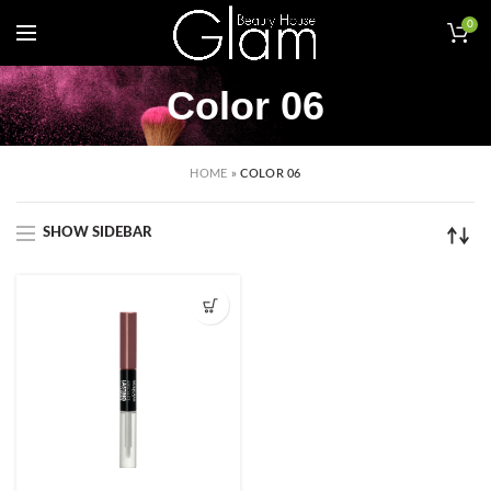
0
Color 06
HOME
»
COLOR 06
SHOW SIDEBAR