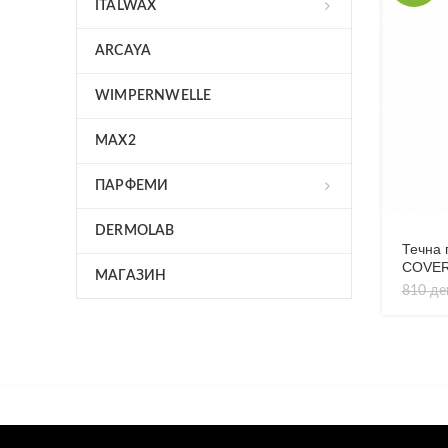
ITALWAX
ARCAYA
WIMPERNWELLE
MAX2
ПАРФЕМИ
DERMOLAB
Течна 
COVE
МАГАЗИН
810
де