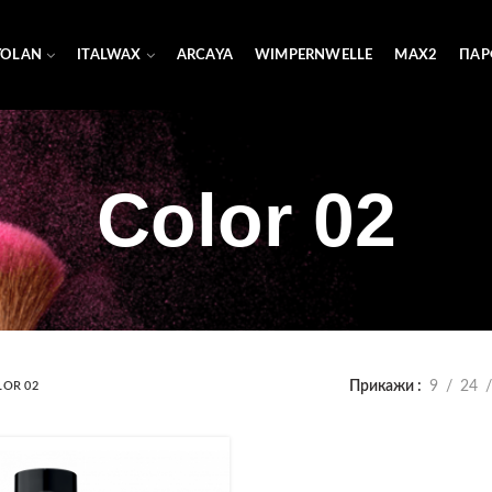
YOLAN
ITALWAX
ARCAYA
WIMPERNWELLE
MAX2
ПАР
Color 02
Прикажи
9
24
LOR 02