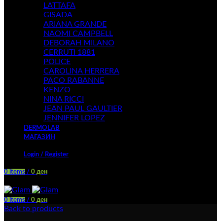
LATTAFA
GISADA
ARIANA GRANDE
NAOMI CAMPBELL
DEBORAH MILANO
CERRUTI 1881
POLICE
CAROLINA HERRERA
PACO RABANNE
KENZO
NINA RICCI
JEAN PAUL GAULTIER
JENNIFER LOPEZ
DERMOLAB
МАГАЗИН
Login / Register
0
items
/
0
ден
Menu
0
items
/
0
ден
Back to products