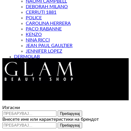
NAOMI CAMPBELL
DEBORAH MILANO
CERRUTI 1881
POLICE
CAROLINA HERRERA
PACO RABANNE
KENZO
NINA RICCI
JEAN PAUL GAULTIER
JENNIFER LOPEZ
DERMOLAB
МАГАЗИН
Контакт : 072 310 343
e-mail : info@glam.mk
Изгасни
Пребарувај
Внесете име или карактеристики на брендот
Пребарувај