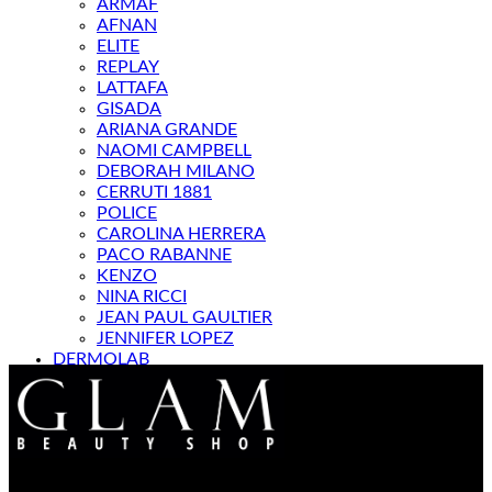
ARMAF
AFNAN
ELITE
REPLAY
LATTAFA
GISADA
ARIANA GRANDE
NAOMI CAMPBELL
DEBORAH MILANO
CERRUTI 1881
POLICE
CAROLINA HERRERA
PACO RABANNE
KENZO
NINA RICCI
JEAN PAUL GAULTIER
JENNIFER LOPEZ
DERMOLAB
МАГАЗИН
Контакт : 072 310 343