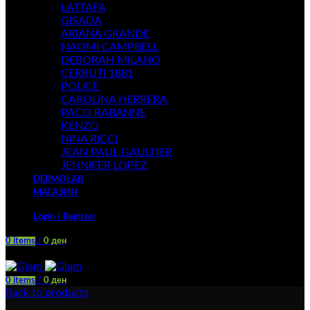
LATTAFA
GISADA
ARIANA GRANDE
NAOMI CAMPBELL
DEBORAH MILANO
CERRUTI 1881
POLICE
CAROLINA HERRERA
PACO RABANNE
KENZO
NINA RICCI
JEAN PAUL GAULTIER
JENNIFER LOPEZ
DERMOLAB
МАГАЗИН
Login / Register
0
items
/
0
ден
Menu
0
items
/
0
ден
Back to products