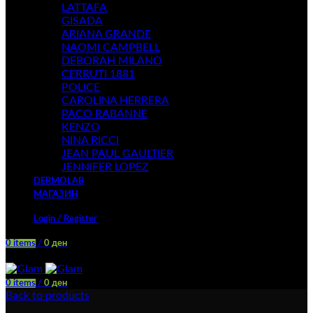
LATTAFA
GISADA
ARIANA GRANDE
NAOMI CAMPBELL
DEBORAH MILANO
CERRUTI 1881
POLICE
CAROLINA HERRERA
PACO RABANNE
KENZO
NINA RICCI
JEAN PAUL GAULTIER
JENNIFER LOPEZ
DERMOLAB
МАГАЗИН
Login / Register
0
items
/
0
ден
Menu
0
items
/
0
ден
Back to products