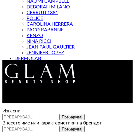
NAOMI CAMPBELL
DEBORAH MILANO
CERRUTI 1881
POLICE
CAROLINA HERRERA
PACO RABANNE
KENZO
NINA RICCI
JEAN PAUL GAULTIER
JENNIFER LOPEZ
DERMOLAB
МАГАЗИН
Контакт : 072 310 343
e-mail : info@glam.mk
Изгасни
Пребарувај
Внесете име или карактеристики на брендот
Пребарувај