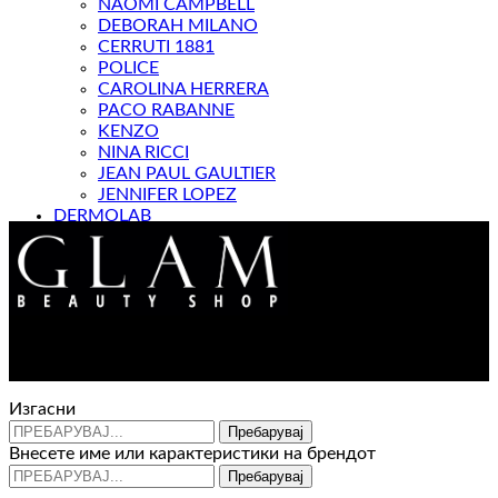
NAOMI CAMPBELL
DEBORAH MILANO
CERRUTI 1881
POLICE
CAROLINA HERRERA
PACO RABANNE
KENZO
NINA RICCI
JEAN PAUL GAULTIER
JENNIFER LOPEZ
DERMOLAB
МАГАЗИН
Контакт : 072 310 343
e-mail : info@glam.mk
Изгасни
Пребарувај
Внесете име или карактеристики на брендот
Пребарувај