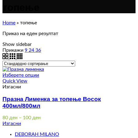
топење
Home
»
топење
Приказ на еден резултат
Show sidebar
Прикажи
9
24
36
Изберете опции
Quick View
Изгасни
Празна Лименка за топење Восок
400мл/800мл
Price
80
ден
–
100
ден
range:
Изгасни
80 ден
DEBORAH MILANO
through