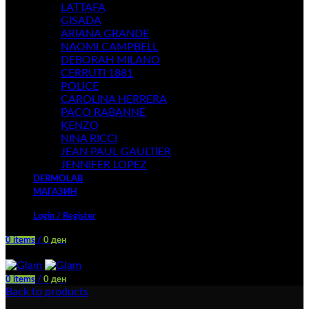
LATTAFA
GISADA
ARIANA GRANDE
NAOMI CAMPBELL
DEBORAH MILANO
CERRUTI 1881
POLICE
CAROLINA HERRERA
PACO RABANNE
KENZO
NINA RICCI
JEAN PAUL GAULTIER
JENNIFER LOPEZ
DERMOLAB
МАГАЗИН
Login / Register
0
items
/
0
ден
Menu
0
items
/
0
ден
Back to products