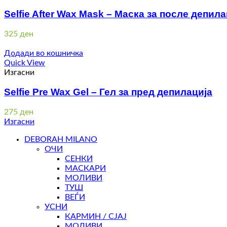
Selfie After Wax Mask – Маска за после депила
325
ден
Додади во кошничка
Quick View
Изгасни
Selfie Pre Wax Gel – Гел за пред депилација
275
ден
Изгасни
DEBORAH MILANO
ОЧИ
СЕНКИ
МАСКАРИ
МОЛИВИ
ТУШ
ВЕЃИ
УСНИ
КАРМИН / СЈАЈ
МОЛИВИ