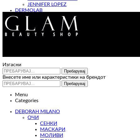
JENNIFER LOPEZ
DERMOLAB
МАГАЗИН
Изгасни
Пребарувај
Внесете име или карактеристики на брендот
Пребарувај
Menu
Categories
DEBORAH MILANO
ОЧИ
СЕНКИ
МАСКАРИ
МОЛИВИ