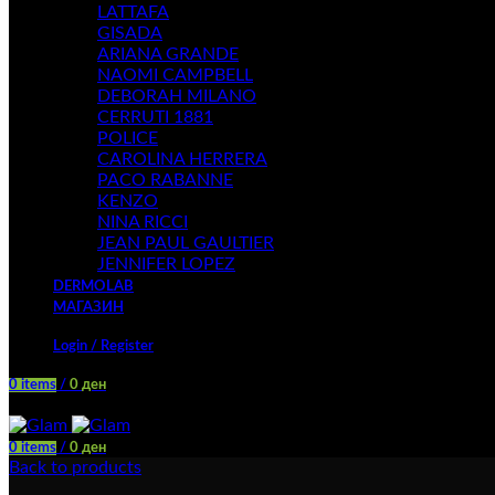
LATTAFA
GISADA
ARIANA GRANDE
NAOMI CAMPBELL
DEBORAH MILANO
CERRUTI 1881
POLICE
CAROLINA HERRERA
PACO RABANNE
KENZO
NINA RICCI
JEAN PAUL GAULTIER
JENNIFER LOPEZ
DERMOLAB
МАГАЗИН
Login / Register
0
items
/
0
ден
Menu
0
items
/
0
ден
Back to products