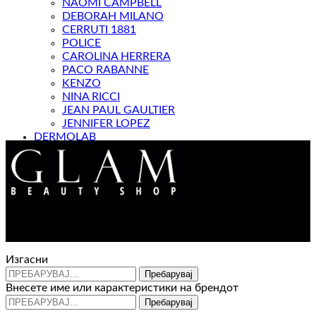
NAOMI CAMPBELL
DEBORAH MILANO
CERRUTI 1881
POLICE
CAROLINA HERRERA
PACO RABANNE
KENZO
NINA RICCI
JEAN PAUL GAULTIER
JENNIFER LOPEZ
DERMOLAB
МАГАЗИН
Контакт : 072 310 343
e-mail : info@glam.mk
Изгасни
Пребарувај
Внесете име или карактеристики на брендот
Пребарувај