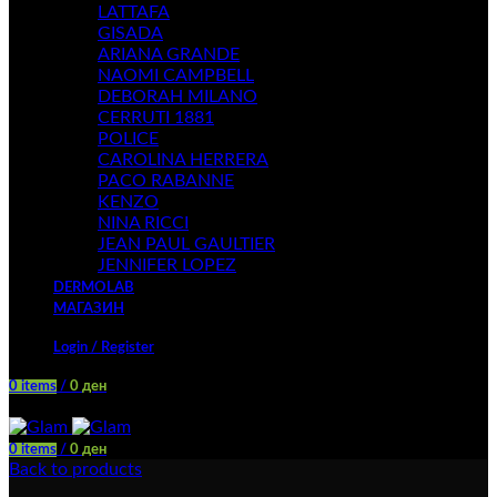
LATTAFA
GISADA
ARIANA GRANDE
NAOMI CAMPBELL
DEBORAH MILANO
CERRUTI 1881
POLICE
CAROLINA HERRERA
PACO RABANNE
KENZO
NINA RICCI
JEAN PAUL GAULTIER
JENNIFER LOPEZ
DERMOLAB
МАГАЗИН
Login / Register
0
items
/
0
ден
Menu
0
items
/
0
ден
Back to products