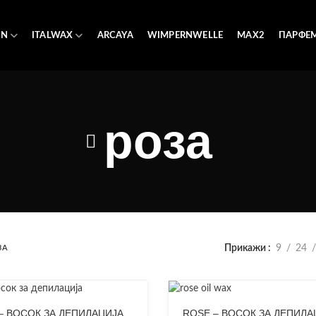
AN
ITALWAX
ARCAYA
WIMPERNWELLE
MAX2
ПАРФЕ
роза
Прикажи
9
24
ЗА
– ВОСОК ЗА ДЕПИЛАЦИЈА
ROSE – ВОСОК ЗА ДЕПИЛА