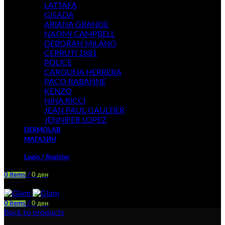
LATTAFA
GISADA
ARIANA GRANDE
NAOMI CAMPBELL
DEBORAH MILANO
CERRUTI 1881
POLICE
CAROLINA HERRERA
PACO RABANNE
KENZO
NINA RICCI
JEAN PAUL GAULTIER
JENNIFER LOPEZ
DERMOLAB
МАГАЗИН
Login / Register
0
items
/
0
ден
Menu
0
items
/
0
ден
Back to products