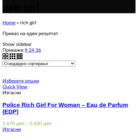
rich girl
Home
»
rich girl
Приказ на еден резултат
Show sidebar
Прикажи
9
24
36
Изберете опции
Quick View
Изгасни
Police Rich Girl For Woman – Eau de Parfum
(EDP)
Price
1.670
ден
–
2.420
ден
range:
Изгасни
1.670 ден