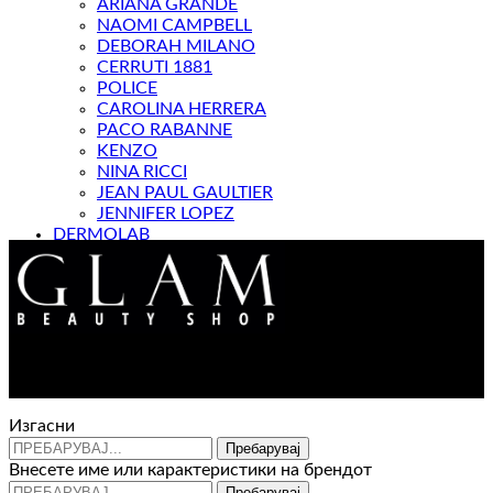
ARIANA GRANDE
NAOMI CAMPBELL
DEBORAH MILANO
CERRUTI 1881
POLICE
CAROLINA HERRERA
PACO RABANNE
KENZO
NINA RICCI
JEAN PAUL GAULTIER
JENNIFER LOPEZ
DERMOLAB
МАГАЗИН
Контакт : 072 310 343
e-mail : info@glam.mk
Изгасни
Пребарувај
Внесете име или карактеристики на брендот
Пребарувај