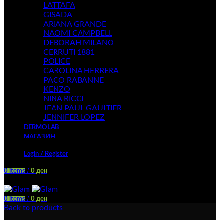
LATTAFA
GISADA
ARIANA GRANDE
NAOMI CAMPBELL
DEBORAH MILANO
CERRUTI 1881
POLICE
CAROLINA HERRERA
PACO RABANNE
KENZO
NINA RICCI
JEAN PAUL GAULTIER
JENNIFER LOPEZ
DERMOLAB
МАГАЗИН
Login / Register
0
items
/
0
ден
Menu
0
items
/
0
ден
Back to products