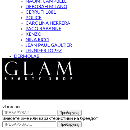
NAOMI CAMPBELL
DEBORAH MILANO
CERRUTI 1881
POLICE
CAROLINA HERRERA
PACO RABANNE
KENZO
NINA RICCI
JEAN PAUL GAULTIER
JENNIFER LOPEZ
DERMOLAB
МАГАЗИН
Контакт : 072 310 343
e-mail : info@glam.mk
Изгасни
Пребарувај
Внесете име или карактеристики на брендот
Пребарувај