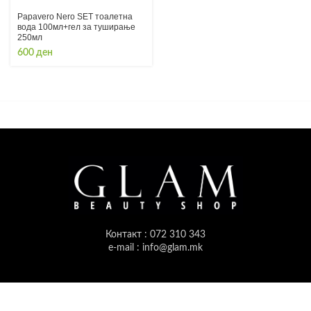
Papavero Nero SET тоалетна
вода 100мл+гел за туширање
250мл
600
ден
Контакт : 072 310 343
e-mail : info@glam.mk