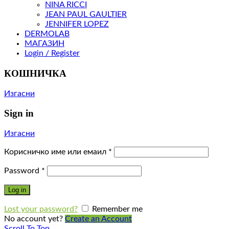
NINA RICCI
JEAN PAUL GAULTIER
JENNIFER LOPEZ
DERMOLAB
МАГАЗИН
Login / Register
КОШНИЧКА
Изгасни
Sign in
Изгасни
Корисничко име или емаил
*
Password
*
Log in
Lost your password?
Remember me
No account yet?
Create an Account
Scroll To Top