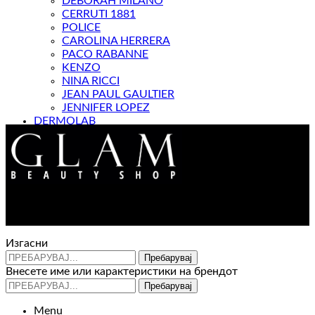
DEBORAH MILANO
CERRUTI 1881
POLICE
CAROLINA HERRERA
PACO RABANNE
KENZO
NINA RICCI
JEAN PAUL GAULTIER
JENNIFER LOPEZ
DERMOLAB
МАГАЗИН
Контакт : 072 310 343
e-mail : info@glam.mk
Изгасни
Пребарувај
Внесете име или карактеристики на брендот
Пребарувај
Menu