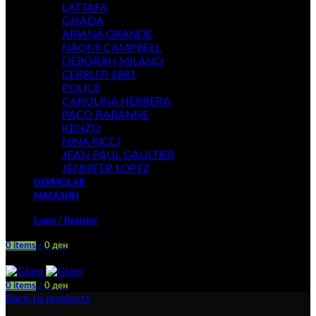
LATTAFA
GISADA
ARIANA GRANDE
NAOMI CAMPBELL
DEBORAH MILANO
CERRUTI 1881
POLICE
CAROLINA HERRERA
PACO RABANNE
KENZO
NINA RICCI
JEAN PAUL GAULTIER
JENNIFER LOPEZ
DERMOLAB
МАГАЗИН
Login / Register
0
items
/
0
ден
Menu
0
items
/
0
ден
Back to products