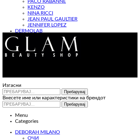
PACO RABANNE
KENZO
NINA RICCI
JEAN PAUL GAULTIER
JENNIFER LOPEZ
DERMOLAB
МАГАЗИН
Контакт : 072 310 343
e-mail : info@glam.mk
Изгасни
Пребарувај
Внесете име или карактеристики на брендот
Пребарувај
Menu
Categories
DEBORAH MILANO
ОЧИ