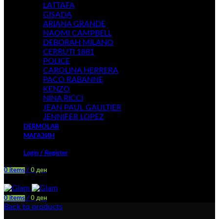
LATTAFA
GISADA
ARIANA GRANDE
NAOMI CAMPBELL
DEBORAH MILANO
CERRUTI 1881
POLICE
CAROLINA HERRERA
PACO RABANNE
KENZO
NINA RICCI
JEAN PAUL GAULTIER
JENNIFER LOPEZ
DERMOLAB
МАГАЗИН
Login / Register
0
items
/
0
ден
Menu
0
items
/
0
ден
Back to products