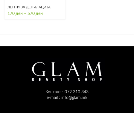
ЛЕНТИ ЗА ДЕПИЛАЦИЈА
Price
170
ден
–
570
ден
range:
170 ден
through
570 ден
Контакт : 072 310 343
e-mail : info@glam.mk