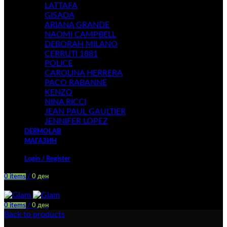
LATTAFA
GISADA
ARIANA GRANDE
NAOMI CAMPBELL
DEBORAH MILANO
CERRUTI 1881
POLICE
CAROLINA HERRERA
PACO RABANNE
KENZO
NINA RICCI
JEAN PAUL GAULTIER
JENNIFER LOPEZ
DERMOLAB
МАГАЗИН
Login / Register
0
items
/
0
ден
Menu
0
items
/
0
ден
Back to products