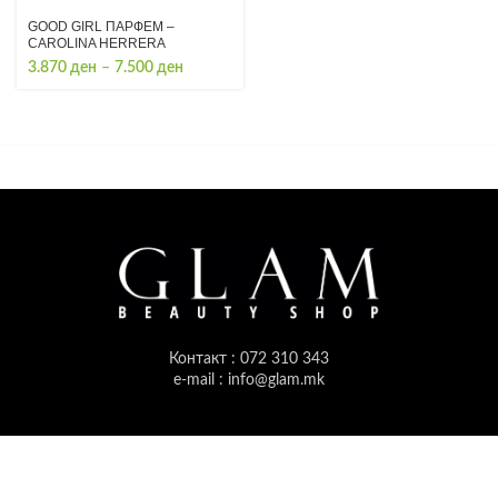
GOOD GIRL ПАРФЕМ –
CAROLINA HERRERA
Price
3.870
ден
–
7.500
ден
range:
3.870 ден
through
7.500 ден
Контакт : 072 310 343
e-mail : info@glam.mk