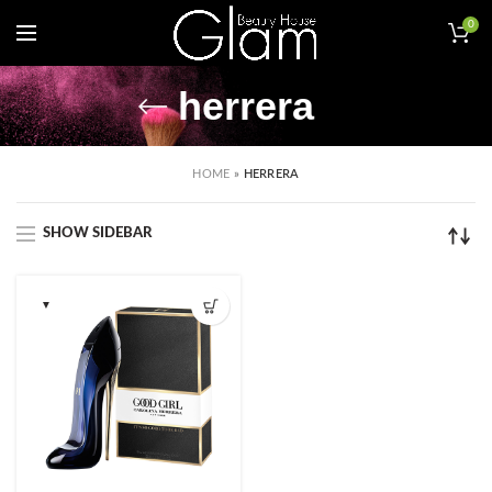
0
herrera
HOME
»
HERRERA
SHOW SIDEBAR
▼