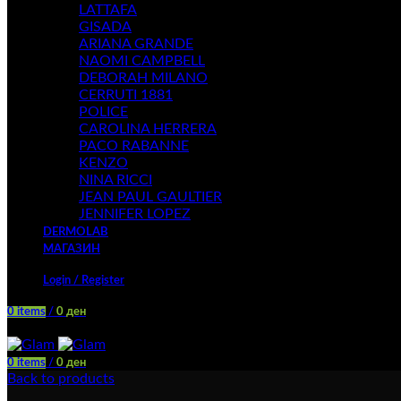
LATTAFA
GISADA
ARIANA GRANDE
NAOMI CAMPBELL
DEBORAH MILANO
CERRUTI 1881
POLICE
CAROLINA HERRERA
PACO RABANNE
KENZO
NINA RICCI
JEAN PAUL GAULTIER
JENNIFER LOPEZ
DERMOLAB
МАГАЗИН
Login / Register
0
items
/
0
ден
Menu
0
items
/
0
ден
Back to products