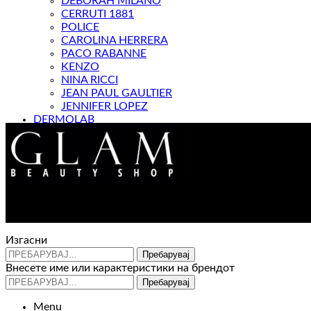
DEBORAH MILANO
CERRUTI 1881
POLICE
CAROLINA HERRERA
PACO RABANNE
KENZO
NINA RICCI
JEAN PAUL GAULTIER
JENNIFER LOPEZ
DERMOLAB
МАГАЗИН
Изгасни
Пребарувај
Внесете име или карактеристики на брендот
Пребарувај
Menu