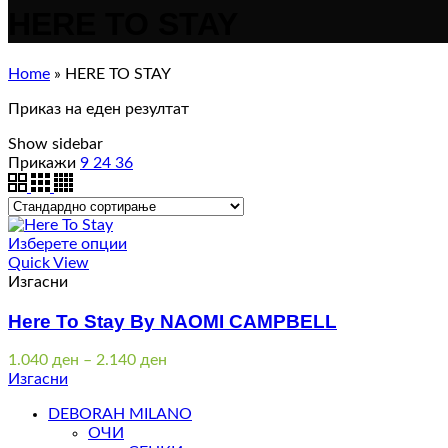
HERE TO STAY
Home
»
HERE TO STAY
Приказ на еден резултат
Show sidebar
Прикажи
9
24
36
Изберете опции
Quick View
Изгасни
Here To Stay By NAOMI CAMPBELL
Price
1.040
ден
–
2.140
ден
range:
Изгасни
1.040 ден
DEBORAH MILANO
through
ОЧИ
2.140 ден