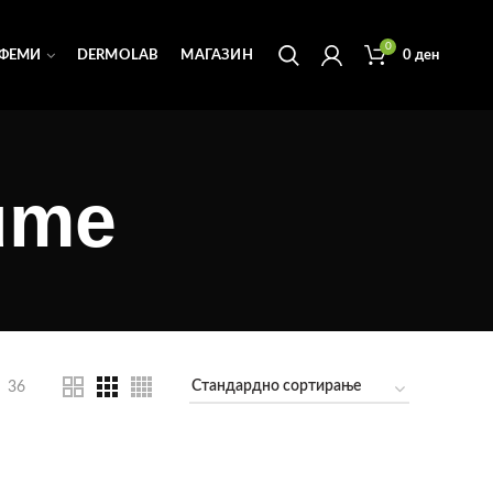
0
ФЕМИ
DERMOLAB
МАГАЗИН
0
ден
fume
36