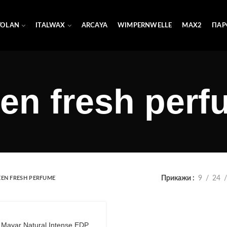
YOLAN
ITALWAX
ARCAYA
WIMPERNWELLE
MAX2
ПАР
en fresh per
Прикажи
9
24
EEN FRESH PERFUME
a Mayar Natural Intense EDP