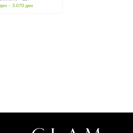
Price
ден
–
3.070
ден
range:
1.800 ден
through
3.070 ден