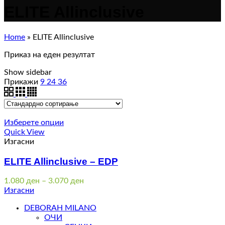
ELITE Allinclusive
Home
»
ELITE Allinclusive
Приказ на еден резултат
Show sidebar
Прикажи
9
24
36
Изберете опции
Quick View
Изгасни
ELITE Allinclusive – EDP
Price
1.080
ден
–
3.070
ден
range:
Изгасни
1.080 ден
DEBORAH MILANO
through
ОЧИ
3.070 ден