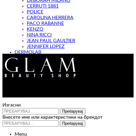
DEBORAH MILANO
CERRUTI 1881
POLICE
CAROLINA HERRERA
PACO RABANNE
KENZO
NINA RICCI
JEAN PAUL GAULTIER
JENNIFER LOPEZ
DERMOLAB
МАГАЗИН
Контакт : 072 310 343
e-mail : info@glam.mk
Изгасни
Пребарувај
Внесете име или карактеристики на брендот
Пребарувај
Menu