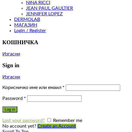
NINA RICCI
JEAN PAUL GAULTIER
JENNIFER LOPEZ
DERMOLAB
МАГАЗИН
Login / Register
КОШНИЧКА
Изгасни
Sign in
Изгасни
Корисничко име или емаил
*
Password
*
Log in
Lost your password?
Remember me
No account yet?
Create an Account
Scroll To Top