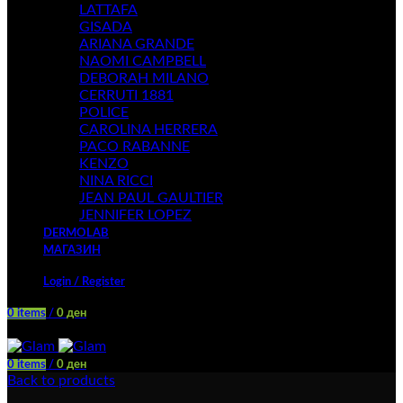
LATTAFA
GISADA
ARIANA GRANDE
NAOMI CAMPBELL
DEBORAH MILANO
CERRUTI 1881
POLICE
CAROLINA HERRERA
PACO RABANNE
KENZO
NINA RICCI
JEAN PAUL GAULTIER
JENNIFER LOPEZ
DERMOLAB
МАГАЗИН
Login / Register
0
items
/
0
ден
Menu
0
items
/
0
ден
Back to products