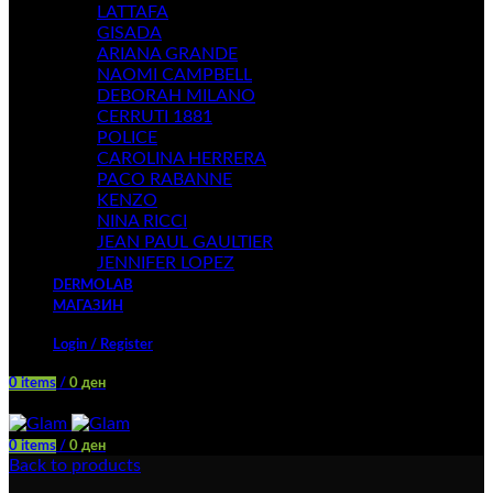
LATTAFA
GISADA
ARIANA GRANDE
NAOMI CAMPBELL
DEBORAH MILANO
CERRUTI 1881
POLICE
CAROLINA HERRERA
PACO RABANNE
KENZO
NINA RICCI
JEAN PAUL GAULTIER
JENNIFER LOPEZ
DERMOLAB
МАГАЗИН
Login / Register
0
items
/
0
ден
Menu
0
items
/
0
ден
Back to products