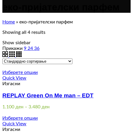
еко-пријателски парфем
Home
»
еко-пријателски парфем
Showing all 4 results
Show sidebar
Прикажи
9
24
36
Изберете опции
Quick View
Изгасни
REPLAY Green On Me man – EDT
Price
1.100
ден
–
3.480
ден
range:
1.100 ден
Изберете опции
through
Quick View
3.480 ден
Изгасни