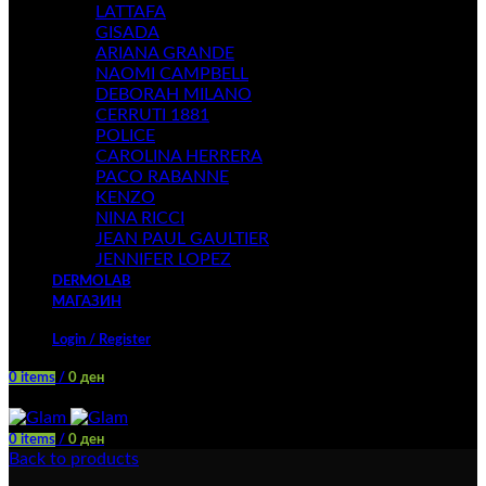
LATTAFA
GISADA
ARIANA GRANDE
NAOMI CAMPBELL
DEBORAH MILANO
CERRUTI 1881
POLICE
CAROLINA HERRERA
PACO RABANNE
KENZO
NINA RICCI
JEAN PAUL GAULTIER
JENNIFER LOPEZ
DERMOLAB
МАГАЗИН
Login / Register
0
items
/
0
ден
Menu
0
items
/
0
ден
Back to products