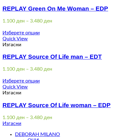
REPLAY Green On Me Woman – EDP
Price
1.100
ден
–
3.480
ден
range:
1.100 ден
Изберете опции
through
Quick View
3.480 ден
Изгасни
REPLAY Source Of Life man – EDT
Price
1.100
ден
–
3.480
ден
range:
1.100 ден
Изберете опции
through
Quick View
3.480 ден
Изгасни
REPLAY Source Of Life woman – EDP
Price
1.100
ден
–
3.480
ден
range:
Изгасни
1.100 ден
DEBORAH MILANO
through