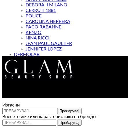
DEBORAH MILANO
CERRUTI 1881
POLICE
CAROLINA HERRERA
PACO RABANNE
KENZO
NINA RICCI
JEAN PAUL GAULTIER
JENNIFER LOPEZ
DERMOLAB
МАГАЗИН
Контакт : 072 310 343
e-mail : info@glam.mk
Изгасни
Пребарувај
Внесете име или карактеристики на брендот
Пребарувај