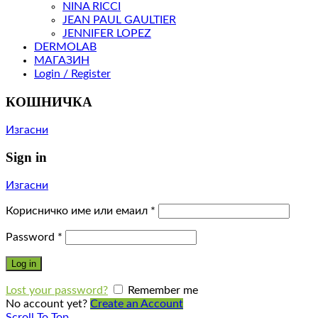
NINA RICCI
JEAN PAUL GAULTIER
JENNIFER LOPEZ
DERMOLAB
МАГАЗИН
Login / Register
КОШНИЧКА
Изгасни
Sign in
Изгасни
Корисничко име или емаил
*
Password
*
Log in
Lost your password?
Remember me
No account yet?
Create an Account
Scroll To Top