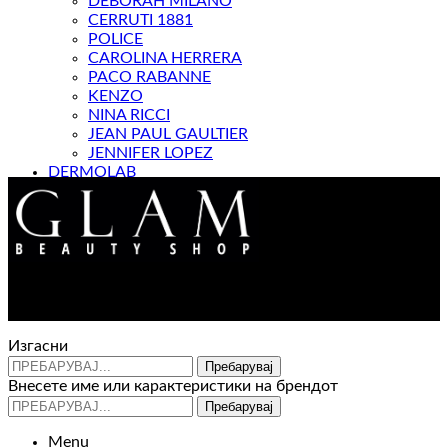
DEBORAH MILANO
CERRUTI 1881
POLICE
CAROLINA HERRERA
PACO RABANNE
KENZO
NINA RICCI
JEAN PAUL GAULTIER
JENNIFER LOPEZ
DERMOLAB
МАГАЗИН
Контакт : 072 310 343
e-mail : info@glam.mk
Изгасни
Пребарувај
Внесете име или карактеристики на брендот
Пребарувај
Menu