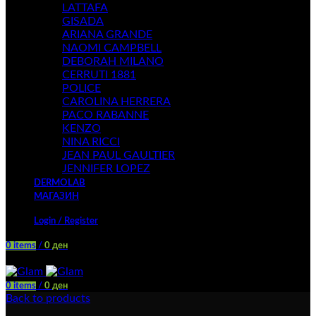
LATTAFA
GISADA
ARIANA GRANDE
NAOMI CAMPBELL
DEBORAH MILANO
CERRUTI 1881
POLICE
CAROLINA HERRERA
PACO RABANNE
KENZO
NINA RICCI
JEAN PAUL GAULTIER
JENNIFER LOPEZ
DERMOLAB
МАГАЗИН
Login / Register
0
items
/
0
ден
Menu
0
items
/
0
ден
Back to products