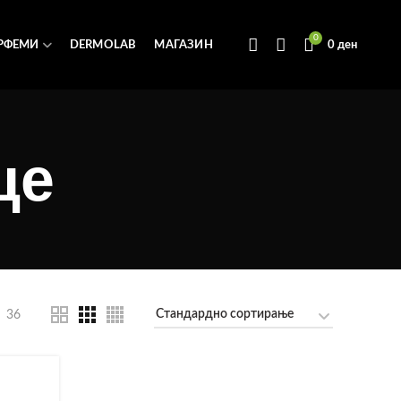
0
РФЕМИ
DERMOLAB
МАГАЗИН
0
ден
це
36