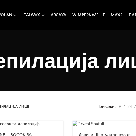
YOLAN
ITALWAX
ARCAYA
WIMPERNWELLE
MAX2
ПА
епилација ли
Прикажи
9
24
ПИЛАЦИЈА ЛИЦЕ
NE – ВОСОК ЗА
Дрвени Шпатули за восок