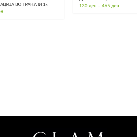
АЦИЈА ВО ГРАНУЛИ 1кг
Price
130
ден
–
465
ден
ен
range:
130 ден
through
465 ден