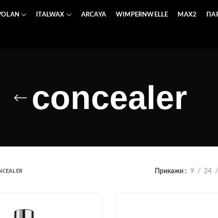
YOLAN
ITALWAX
ARCAYA
WIMPERNWELLE
MAX2
ПА
concealer
Прикажи
9
24
NCEALER