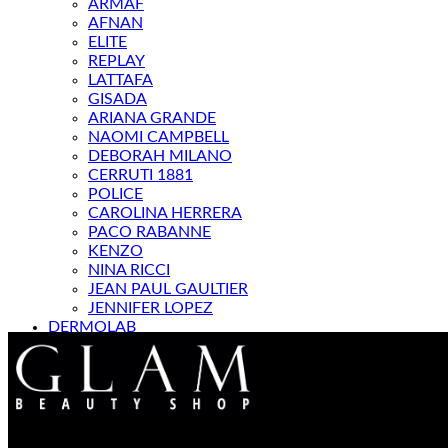
ARMAF
AFNAN
ELITE
REPLAY
LATTAFA
GISADA
ARIANA GRANDE
NAOMI CAMPBELL
DEBORAH MILANO
CERRUTI 1881
POLICE
CAROLINA HERRERA
PACO RABANNE
KENZO
NINA RICCI
JEAN PAUL GAULTIER
JENNIFER LOPEZ
DERMOLAB
МАГАЗИН