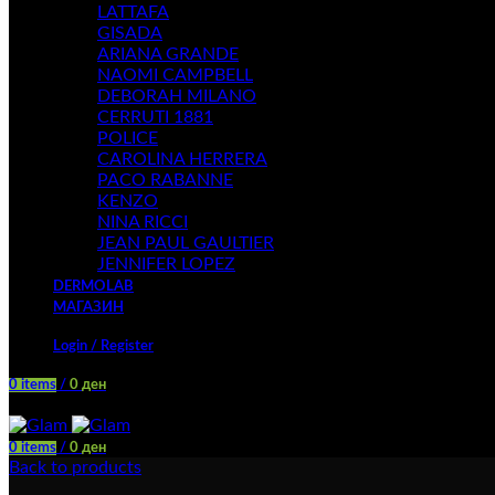
LATTAFA
GISADA
ARIANA GRANDE
NAOMI CAMPBELL
DEBORAH MILANO
CERRUTI 1881
POLICE
CAROLINA HERRERA
PACO RABANNE
KENZO
NINA RICCI
JEAN PAUL GAULTIER
JENNIFER LOPEZ
DERMOLAB
МАГАЗИН
Login / Register
0
items
/
0
ден
Menu
0
items
/
0
ден
Back to products