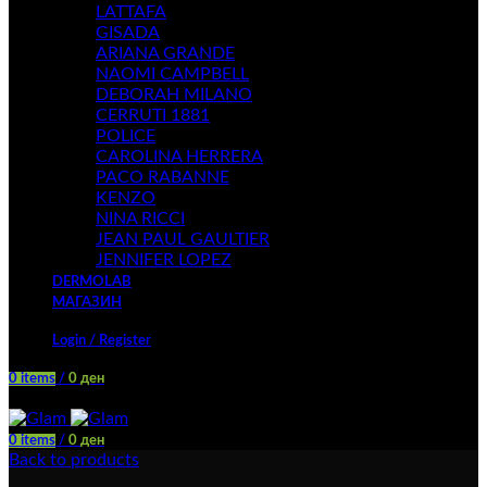
LATTAFA
GISADA
ARIANA GRANDE
NAOMI CAMPBELL
DEBORAH MILANO
CERRUTI 1881
POLICE
CAROLINA HERRERA
PACO RABANNE
KENZO
NINA RICCI
JEAN PAUL GAULTIER
JENNIFER LOPEZ
DERMOLAB
МАГАЗИН
Login / Register
0
items
/
0
ден
Menu
0
items
/
0
ден
Back to products