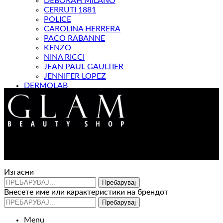
DEBORAH MILANO
CERRUTI 1881
POLICE
CAROLINA HERRERA
PACO RABANNE
KENZO
NINA RICCI
JEAN PAUL GAULTIER
JENNIFER LOPEZ
DERMOLAB
МАГАЗИН
Контакт : 072 310 343
e-mail : info@glam.mk
Изгасни
Пребарувај
Внесете име или карактеристики на брендот
Пребарувај
Menu