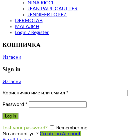
NINA RICCI
JEAN PAUL GAULTIER
JENNIFER LOPEZ
DERMOLAB
МАГАЗИН
Login / Register
КОШНИЧКА
Изгасни
Sign in
Изгасни
Корисничко име или емаил
*
Password
*
Log in
Lost your password?
Remember me
No account yet?
Create an Account
Scroll To Top