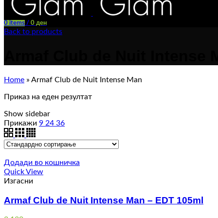
0
items
/
0
ден
Back to products
Armaf Club de Nuit Intense
Home
»
Armaf Club de Nuit Intense Man
Приказ на еден резултат
Show sidebar
Прикажи
9
24
36
Додади во кошничка
Quick View
Изгасни
Armaf Club de Nuit Intense Man – EDT 105ml