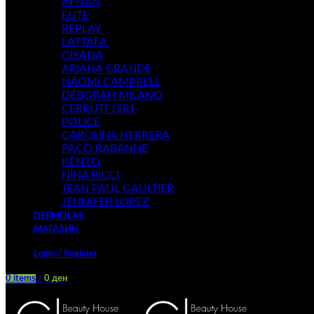
AFNAN
ELITE
REPLAY
LATTAFA
GISADA
ARIANA GRANDE
NAOMI CAMPBELL
DEBORAH MILANO
CERRUTI 1881
POLICE
CAROLINA HERRERA
PACO RABANNE
KENZO
NINA RICCI
JEAN PAUL GAULTIER
JENNIFER LOPEZ
DERMOLAB
МАГАЗИН
Login / Register
0
items
/
0
ден
Menu