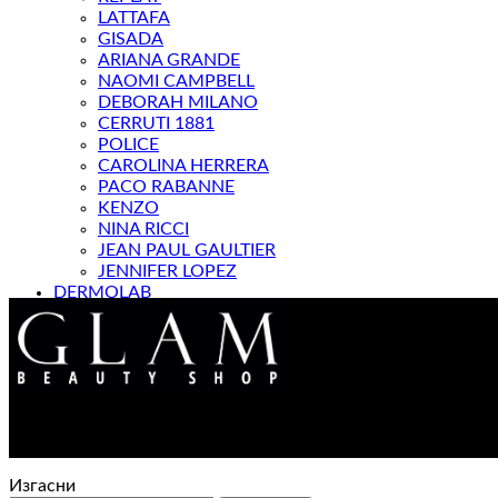
LATTAFA
GISADA
ARIANA GRANDE
NAOMI CAMPBELL
DEBORAH MILANO
CERRUTI 1881
POLICE
CAROLINA HERRERA
PACO RABANNE
KENZO
NINA RICCI
JEAN PAUL GAULTIER
JENNIFER LOPEZ
DERMOLAB
МАГАЗИН
Изгасни