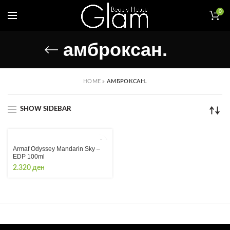
0
амброксан.
HOME
»
АМБРОКСАН.
SHOW SIDEBAR
Armaf Odyssey Mandarin Sky –
EDP 100ml
2.320
ден