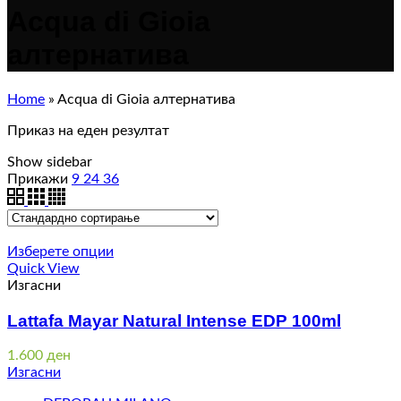
Acqua di Gioia
алтернатива
Home
»
Acqua di Gioia алтернатива
Приказ на еден резултат
Show sidebar
Прикажи
9
24
36
Изберете опции
Quick View
Изгасни
Lattafa Mayar Natural Intense EDP 100ml
1.600
ден
Изгасни