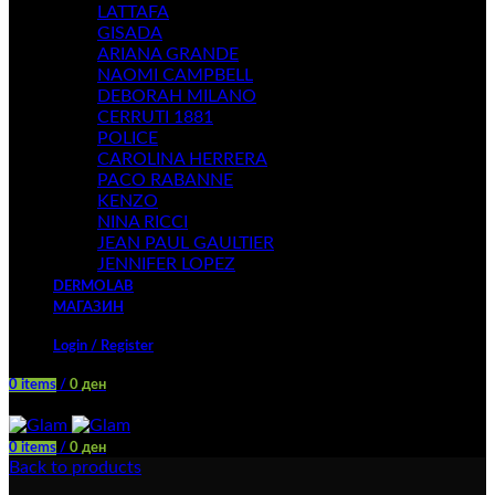
LATTAFA
GISADA
ARIANA GRANDE
NAOMI CAMPBELL
DEBORAH MILANO
CERRUTI 1881
POLICE
CAROLINA HERRERA
PACO RABANNE
KENZO
NINA RICCI
JEAN PAUL GAULTIER
JENNIFER LOPEZ
DERMOLAB
МАГАЗИН
Login / Register
0
items
/
0
ден
Menu
0
items
/
0
ден
Back to products