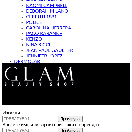
ARIANA GRANDE
NAOMI CAMPBELL
DEBORAH MILANO
CERRUTI 1881
POLICE
CAROLINA HERRERA
PACO RABANNE
KENZO
NINA RICCI
JEAN PAUL GAULTIER
JENNIFER LOPEZ
DERMOLAB
МАГАЗИН
Контакт : 072 310 343
e-mail : info@glam.mk
Изгасни
Пребарувај
Внесете име или карактеристики на брендот
Пребарувај