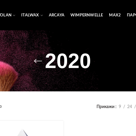
YOLAN
ITALWAX
ARCAYA
WIMPERNWELLE
MAX2
ПАР
2020
Прикажи
9
24
0