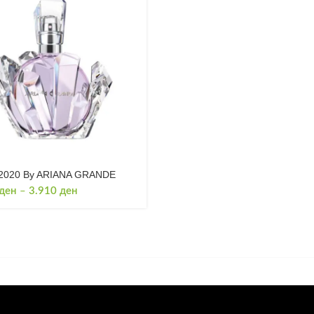
 2020 By ARIANA GRANDE
Price
ден
–
3.910
ден
range:
2.670 ден
through
3.910 ден