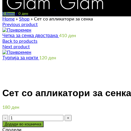
0
items
/
0
ден
Home
»
Shop
»
Сет со апликатори за сенка
Previous product
Четка за сенка двострана
410
ден
Back to products
Next product
Турпија за нокти
120
ден
Click to enlarge
Сет со апликатори за сенк
180
ден
Количина
Додади во кошничка
Сподели