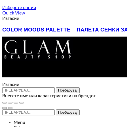
Изберете опции
Quick View
Изгасни
COLOR MOODS PALETTE – ПАЛЕТА СЕНКИ ЗА
990
ден
Изгасни
Пребарувај
Внесете име или карактеристики на брендот
Пребарувај
Menu