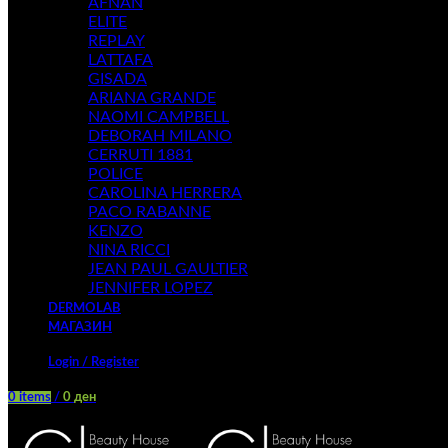
AFNAN
ELITE
REPLAY
LATTAFA
GISADA
ARIANA GRANDE
NAOMI CAMPBELL
DEBORAH MILANO
CERRUTI 1881
POLICE
CAROLINA HERRERA
PACO RABANNE
KENZO
NINA RICCI
JEAN PAUL GAULTIER
JENNIFER LOPEZ
DERMOLAB
МАГАЗИН
Login / Register
0
items
/
0
ден
Menu