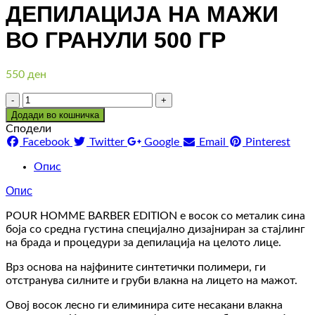
ДЕПИЛАЦИЈА НА МАЖИ
ВО ГРАНУЛИ 500 ГР
550
ден
Количина
Додади во кошничка
Сподели
Facebook
Twitter
Google
Email
Pinterest
Опис
Опис
POUR HOMME BARBER EDITION е восок со металик сина
боја со средна густина специјално дизајниран за стајлинг
на брада и процедури за депилација на целото лице.
Врз основа на најфините синтетички полимери, ги
отстранува силните и груби влакна на лицето на мажот.
Овој восок лесно ги елиминира сите несакани влакна