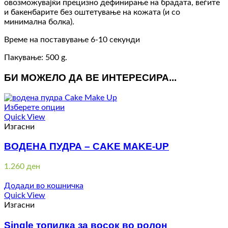
овозможувајќи прецизно дефинирање на брадата, веѓите
и бакенбарите без оштетување на кожата (и со
минимална болка).
Време на поставување 6-10 секунди
Пакување: 500 g.
БИ МОЖЕЛО ДА ВЕ ИНТЕРЕСИРА...
Изберете опции
Quick View
Изгасни
ВОДЕНА ПУДРА – CAKE MAKE-UP
1.260
ден
Додади во кошничка
Quick View
Изгасни
Single топилка за восок во ролон