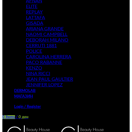
AFNAN
ELITE
REPLAY
LATTAFA
GISADA
ARIANA GRANDE
NAOMI CAMPBELL
DEBORAH MILANO
CERRUTI 1881
POLICE
CAROLINA HERRERA
PACO RABANNE
KENZO
NINA RICCI
JEAN PAUL GAULTIER
JENNIFER LOPEZ
DERMOLAB
МАГАЗИН
Login / Register
0
items
/
0
ден
Menu