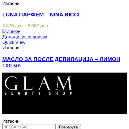
Изгасни
LUNA ПАРФЕМ – NINA RICCI
Price
2.800
ден
–
5.000
ден
range:
2.800 ден
Додади во кошничка
through
Quick View
5.000 ден
Изгасни
МАСЛО ЗА ПОСЛЕ ДЕПИЛАЦИЈА – ЛИМОН
100 мл
160
ден
Контакт : 072 310 343
e-mail : info@glam.mk
Изгасни
Пребарувај