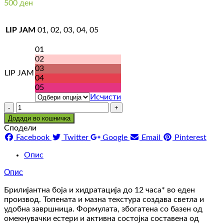
500
ден
LIP JAM
01, 02, 03, 04, 05
01
02
03
LIP JAM
04
05
Исчисти
Количина
Додади во кошничка
Сподели
Facebook
Twitter
Google
Email
Pinterest
Опис
Опис
Брилијантна боја и хидратација до 12 часа* во еден
производ. Топената и мазна текстура создава светла и
удобна завршница. Формулата, збогатена со базен од
омекнувачки естери и активна состојка составена од