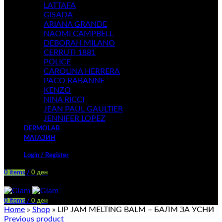
LATTAFA
GISADA
ARIANA GRANDE
NAOMI CAMPBELL
DEBORAH MILANO
CERRUTI 1881
POLICE
CAROLINA HERRERA
PACO RABANNE
KENZO
NINA RICCI
JEAN PAUL GAULTIER
JENNIFER LOPEZ
DERMOLAB
МАГАЗИН
Login / Register
0
items
/
0
ден
Menu
0
items
/
0
ден
Home
»
Shop
»
LIP JAM MELTING BALM – БАЛМ ЗА УСНИ
Previous product