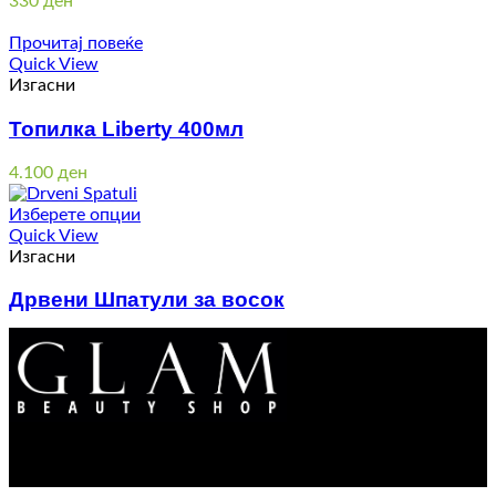
330
ден
Прочитај повеќе
Quick View
Изгасни
Топилка Liberty 400мл
4.100
ден
Изберете опции
Quick View
Изгасни
Дрвени Шпатули за восок
Price
130
ден
–
465
ден
range:
130 ден
through
465 ден
Контакт : 072 310 343
e-mail : info@glam.mk