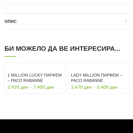
ОПИС
БИ МОЖЕЛО ДА ВЕ ИНТЕРЕСИРА...
1 MILLION LUCKY ПАРФЕМ
LADY MILLION ПАРФЕМ –
– PACO RABANNE
PACO RABANNE
Price
Price
3.920
ден
–
7.400
ден
3.470
ден
–
6.400
ден
range:
range:
3.920 ден
3.470 
through
through
7.400 ден
6.400 