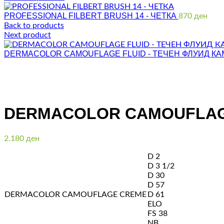
PROFESSIONAL FILBERT BRUSH 14 - ЧЕТКА
870
ден
Back to products
Next product
DERMACOLOR CAMOUFLAGE FLUID - ТЕЧЕН ФЛУИД К
Click to enlarge
DERMACOLOR CAMOUFLAG
2.180
ден
D 2
D 3 1/2
D 30
D 57
DERMACOLOR CAMOUFLAGE CREME
D 61
ELO
FS 38
NB