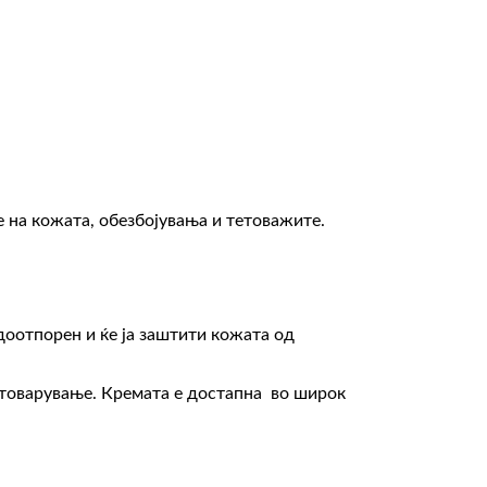
 на кожата, обезбојувања и тетоважите.
доотпорен и ќе ја заштити кожата од
птоварување. Кремата е достапна во широк