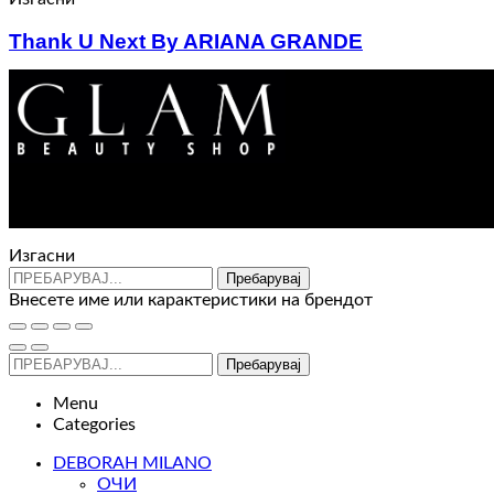
Thank U Next By ARIANA GRANDE
Price
2.670
ден
–
3.910
ден
range:
2.670 ден
through
3.910 ден
Изгасни
Пребарувај
Внесете име или карактеристики на брендот
Пребарувај
Menu
Categories
DEBORAH MILANO
ОЧИ