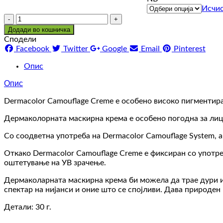
Исчи
Количина
Додади во кошничка
Сподели
Facebook
Twitter
Google
Email
Pinterest
Опис
Опис
Dermacolor Camouflage Creme е особено високо пигментира
Дермаколорната маскирна крема е особено погодна за лице
Со соодветна употреба на Dermacolor Camouflage System, 
Откако Dermacolor Camouflage Creme е фиксиран со употреб
оштетување на УВ зрачење.
Дермаколарната маскирна крема би можела да трае дури и
спектар на нијанси и оние што се спојливи. Дава природен
Детали: 30 г.