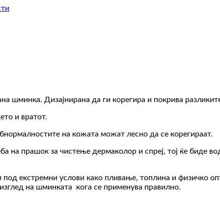
сти
на шминка. Дизајнирана да ги корегира и покрива разликите
то и вратот.
абнормалностите на кожата можат лесно да се корегираат.
а на прашок за чистење дермаколор и спреј, тој ќе биде во
 под екстремни услови како пливање, топлина и физичко о
 изглед на шминката кога се применува правилно.