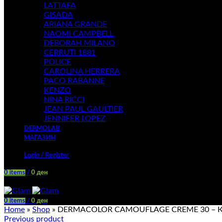
LATTAFA
GISADA
ARIANA GRANDE
NAOMI CAMPBELL
DEBORAH MILANO
CERRUTI 1881
POLICE
CAROLINA HERRERA
PACO RABANNE
KENZO
NINA RICCI
JEAN PAUL GAULTIER
JENNIFER LOPEZ
DERMOLAB
МАГАЗИН
Login / Register
0
items
/
0
ден
Menu
0
items
/
0
ден
Home
»
Shop
»
DERMACOLOR CAMOUFLAGE CREME 30 –
Previous product