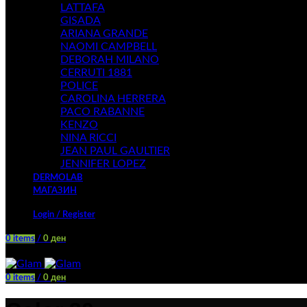
LATTAFA
GISADA
ARIANA GRANDE
NAOMI CAMPBELL
DEBORAH MILANO
CERRUTI 1881
POLICE
CAROLINA HERRERA
PACO RABANNE
KENZO
NINA RICCI
JEAN PAUL GAULTIER
JENNIFER LOPEZ
DERMOLAB
МАГАЗИН
Login / Register
0
items
/
0
ден
Menu
0
items
/
0
ден