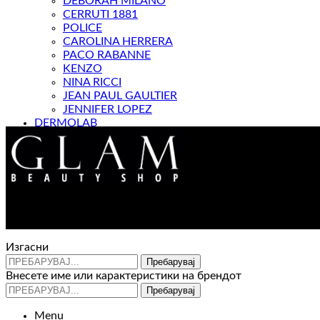
DEBORAH MILANO
CERRUTI 1881
POLICE
CAROLINA HERRERA
PACO RABANNE
KENZO
NINA RICCI
JEAN PAUL GAULTIER
JENNIFER LOPEZ
DERMOLAB
МАГАЗИН
Изгасни
Пребарувај
Внесете име или карактеристики на брендот
Пребарувај
Menu