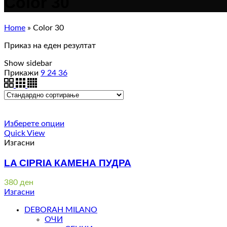
Color 30
Home
»
Color 30
Приказ на еден резултат
Show sidebar
Прикажи
9
24
36
Изберете опции
Quick View
Изгасни
LA CIPRIA КАМЕНА ПУДРА
380
ден
Изгасни
DEBORAH MILANO
ОЧИ