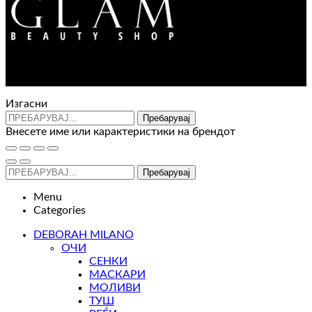
Контакт : 072 310 343
e-mail : info@glam.mk
Изгасни
Пребарувај
Внесете име или карактеристики на брендот
Пребарувај
Menu
Categories
DEBORAH MILANO
ОЧИ
СЕНКИ
МАСКАРИ
МОЛИВИ
ТУШ