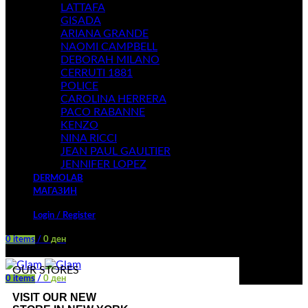
LATTAFA
GISADA
ARIANA GRANDE
NAOMI CAMPBELL
DEBORAH MILANO
CERRUTI 1881
POLICE
CAROLINA HERRERA
PACO RABANNE
KENZO
NINA RICCI
JEAN PAUL GAULTIER
JENNIFER LOPEZ
DERMOLAB
МАГАЗИН
Login / Register
0
items
/
0
ден
Menu
OUR STORES
0
items
/
0
ден
VISIT OUR NEW