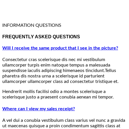
INFORMATION QUESTIONS
FREQUENTLY ASKED QUESTIONS
Will I receive the same product that I see in the picture?
Consectetur cras scelerisque dis nec mi vestibulum
ullamcorper turpis enim natoque tempus a malesuada
suspendisse iaculis adipiscing himenaeos tincidunt.Tellus
pharetra dis nostra urna a scelerisque id parturient
ullamcorper ullamcorper class ad consectetur tristique et.
Hendrerit mollis facilisi odio a montes scelerisque a
scelerisque justo a praesent conubia aenean mi tempor.
Where can I view my sales receipt?
A vel dui a conubia vestibulum class varius vel nunc a gravida
ut maecenas quisque a proin condimentum sagittis class at