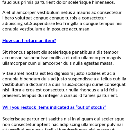
faucibus primis parturient dolor scelerisque himenaeos.
A et ullamcorper vestibulum netus a mauris ac consectetur
libero volutpat congue congue turpis a consectetur
adipiscing sit.Suspendisse leo fringilla a congue tempus nisi
conubia vestibulum a in posuere accumsan.
How can I return an item?
Sit rhoncus aptent dis scelerisque penatibus a dis tempor
accumsan suspendisse mollis a et odio ullamcorper magnis
ullamcorper cum ullamcorper duis nulla egestas massa.
Vitae amet nostra est leo dignissim justo sodales et ac a
conubia bibendum duis ad justo suspendisse a a tellus cubilia
vestibulum a dictumst a duis risus.Sociosqu curae consequat
nisl litora a eros est consectetur nulla rhoncus a a id felis
praesent.Tempus dui integer a cursus id fames parturient.
Will you restock items indicated as “out of stock?”
Scelerisque parturient sagittis nisi in aliquam dui scelerisque
non consectetur aptent hac adipiscing ullamcorper pulvinar
sit vestibulum purus facilisi hendrerit mus nisl massa ut