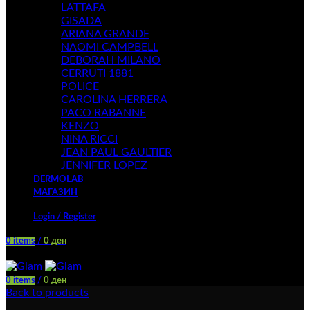
LATTAFA
GISADA
ARIANA GRANDE
NAOMI CAMPBELL
DEBORAH MILANO
CERRUTI 1881
POLICE
CAROLINA HERRERA
PACO RABANNE
KENZO
NINA RICCI
JEAN PAUL GAULTIER
JENNIFER LOPEZ
DERMOLAB
МАГАЗИН
Login / Register
0
items
/
0
ден
Menu
0
items
/
0
ден
Back to products