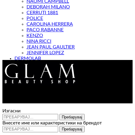
NAOMI CAMPBELL
DEBORAH MILANO
CERRUTI 1881
POLICE
CAROLINA HERRERA
PACO RABANNE
KENZO
NINA RICCI
JEAN PAUL GAULTIER
JENNIFER LOPEZ
DERMOLAB
МАГАЗИН
Контакт : 072 310 343
e-mail : info@glam.mk
Изгасни
Пребарувај
Внесете име или карактеристики на брендот
Пребарувај