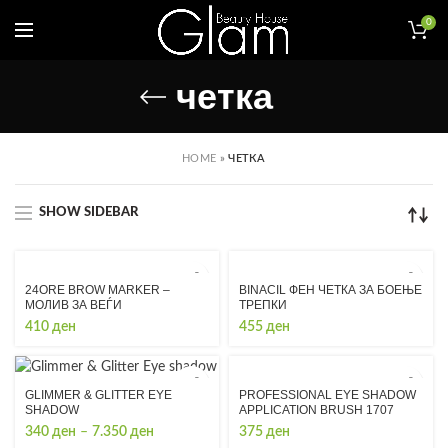
0
четка
HOME
»
ЧЕТКА
SHOW SIDEBAR
24ORE BROW MARKER –
BINACIL ФЕН ЧЕТКА ЗА БОЕЊЕ
МОЛИВ ЗА ВЕЃИ
ТРЕПКИ
410
ден
455
ден
PROFESSIONAL EYE SHADOW
GLIMMER & GLITTER EYE
APPLICATION BRUSH 1707
SHADOW
Price
375
ден
340
ден
–
7.350
ден