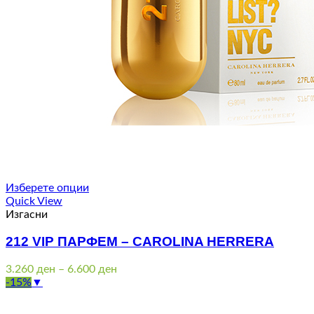
Изберете опции
Quick View
Изгасни
212 VIP ПАРФЕМ – CAROLINA HERRERA
Price
3.260
ден
–
6.600
ден
range:
-15%
▼
3.260 ден
through