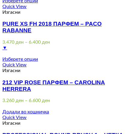
Изберете опции
Quick View
Изгасни
PURE XS FH 2018 ПАРФЕМ – PACO
RABANNE
Price
3.470
ден
–
6.400
ден
range:
▼
3.470 ден
through
Изберете опции
6.400 ден
Quick View
Изгасни
212 VIP ROSE ПАРФЕМ – CAROLINA
HERRERA
Price
3.260
ден
–
6.600
ден
range:
3.260 ден
Додади во кошничка
through
Quick View
6.600 ден
Изгасни