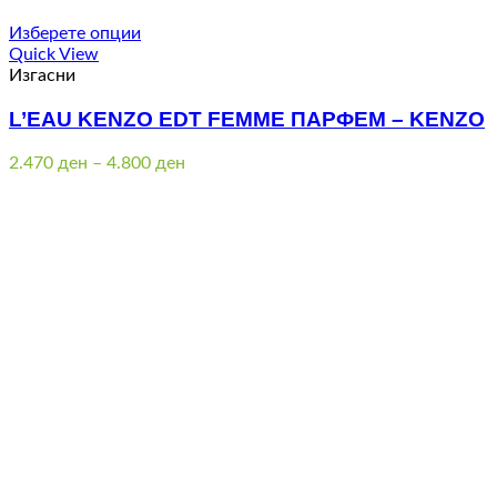
3.880 ден
through
Изберете опции
7.400 ден
Quick View
Изгасни
L’EAU KENZO EDT FEMME ПАРФЕМ – KENZO
Price
2.470
ден
–
4.800
ден
range:
2.470 ден
through
4.800 ден