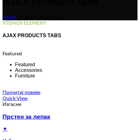
AJAX products tabs
Home
»
AJAX products tabs
XTEMOS ELEMENT
AJAX PRODUCTS TABS
Featured
Featured
Accessories
Furniture
Прочитај повеќе
Quick View
Изгасни
Прстен за лепак
▼