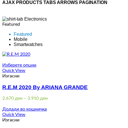
AJAX PRODUCTS TABS ARROWS PAGINATION
Electronics
Featured
Featured
Mobile
Smartwatches
Изберете опции
Quick View
Изгасни
R.E.M 2020 By ARIANA GRANDE
Price
2.670
ден
–
3.910
ден
range:
2.670 ден
Додади во кошничка
through
Quick View
3.910 ден
Изгасни