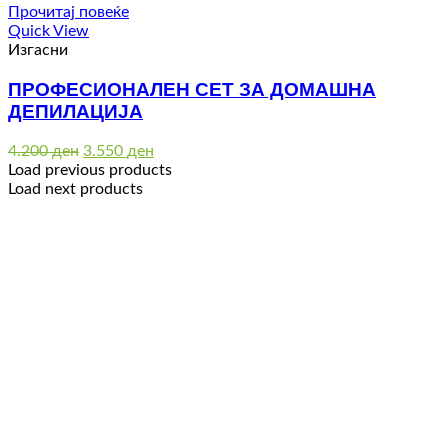
6.600 ден
Прочитај повеќе
Quick View
Изгасни
ПРОФЕСИОНАЛЕН СЕТ ЗА ДОМАШНА
ДЕПИЛАЦИЈА
Original
Current
4.200
ден
3.550
ден
price
price
Load previous products
was:
is:
Load next products
4.200 ден.
3.550 ден.