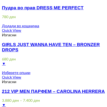
Пудра во прав DRESS ME PERFECT
780
ден
Додади во кошничка
Quick View
Изгасни
GIRLS JUST WANNA HAVE TEN – BRONZER
DROPS
680
ден
▼
Изберете опции
Quick View
Изгасни
212 VIP MEN ПАРФЕМ – CAROLINA HERRERA
Price
3.880
ден
–
7.400
ден
range:
▼